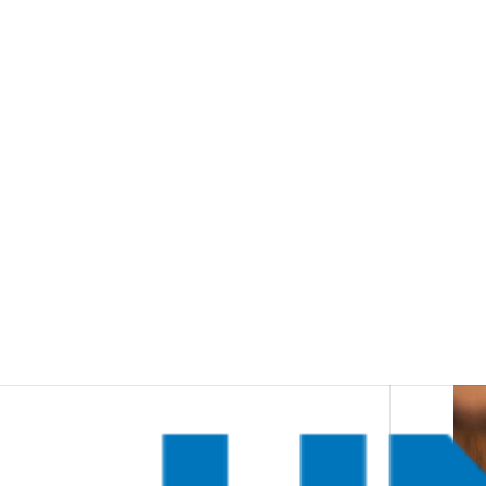
UNIBAT
Responsabilidad ambiental
somos profesionales
Se trata de un equipo
humano que ofrece un trato
excelente y seguro.