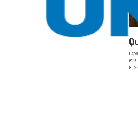
Qu
Espa
être
RESS